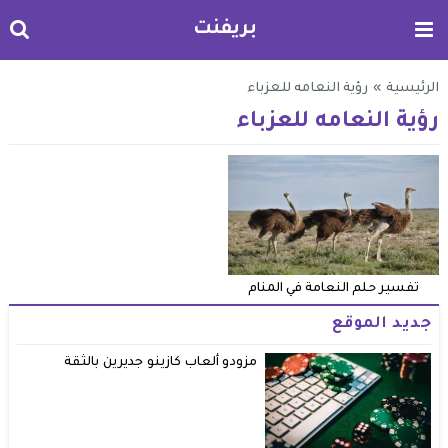
بريفنت
الرئيسية
»
رؤية النعامه للعزباء
رؤية النعامه للعزباء
تفسير حلم النعامة في المنام
جديد الموقع
مزودو ألعاب كازينو جديرين بالثقة