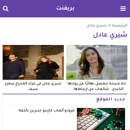
بريفنت
الرئيسية
»
شيري عادل
شيري عادل
حلا شيحة تنفصل نهائيًا عن زوجها
شيري عادل في عزاء المخرج سمير
الكندي.. شائعات عن ارتباطها...
سيف
جديد الموقع
مزودو ألعاب كازينو جديرين بالثقة