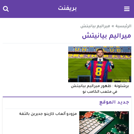
بريفنت
الرئيسية
»
ميراليم بيانيتش
ميراليم بيانيتش
برشلونة : ظهور ميراليم بيانيتش
في ملعب الكامب نو
جديد الموقع
مزودو ألعاب كازينو جديرين بالثقة