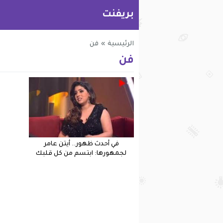
بريفنت
الرئيسية
»
فن
فن
في أحدث ظهور.. أيتن عامر
لجمهورها: ابتسم من كل قلبك