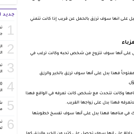
جديد 
ليل على انها سوف ترزق بالحمل عن قريب إذا كانت تتمني
1
تف
ج
زباء
2
ال
ال
يدل على أنها سوف تتزوج من شخص تحبه وكانت ترغب في
3
تف
ال
مفتوحاً فهذا يدل على أنها سوف ترزق بالخير والرزق
4
ؤل.
ال
منامها وكانت تتحدث مع شخص كانت تعرفه في الواقع فهذا
5
اتعرفه فهذا يدل على زواجها القريب.
شا
مس
شباك في منامها فهذا يدل على أنها سوف تفسخ خطوبتها
6
تح
لم
 دلالة على انها سوف تحصل على كثير من الخير والرزق كما