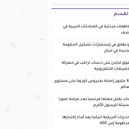
القسم
اهمات مبدئية في المباحثات الليبية في
نيف
إنطلاق في إستشارات تشكيل الحكومة
جديدة في لبنان
وق لبايدن على حساب ترامب في معركة
تقييمات التلفزيونية
40 مليون إصابة بفيروس كورونا على مستوى
عالم
ب يقتل معلما فرنسيا بعد عرضه صورا
يئة للرسول الأكرم
ذيرات أمريكية لتركيا بعد أنباء إختبارها
نظومة إس 400