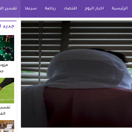
الرئيسية
اخبار اليوم
اقتصاد
رياضة
سينما
تفسير الا
جديد ا
مزودو
جد
تفسير 
الق