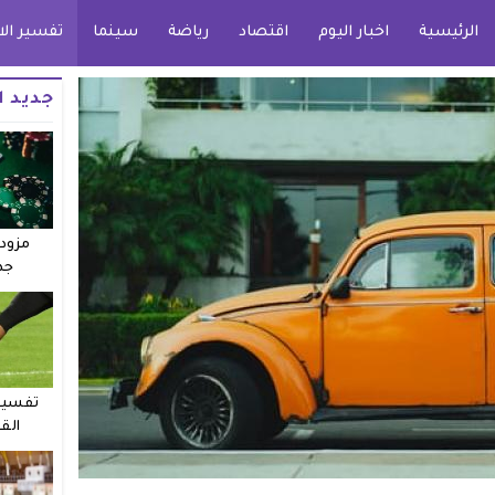
الرئيسية
اخبار اليوم
اقتصاد
رياضة
سينما
تفسير الا
جديد ا
مزودو
جد
تفسير 
الق