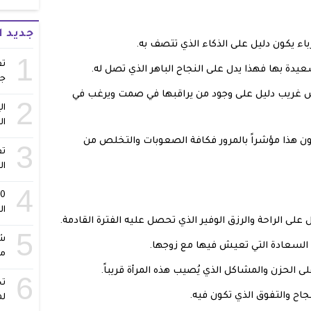
جديد 
باء يكون دليل على الذكاء الذي تتصف به.
1
تف
سعيدة بها فهذا يدل على النجاح الباهر الذي تصل له.
ج
 غريب دليل على وجود من يراقبها في صمت ويرغب في
2
ال
ال
ون هذا مؤشراً بالمرور فكافة الصعوبات والتخلص من
3
تف
ال
4
ال
ل على الراحة والرزق الوفير الذي تحصل عليه الفترة القادمة.
5
شا
ى السعادة التي تعيش فيها مع زوجها.
مس
لى الحزن والمشاكل الذي يُصيب هذه المرأة قريباً.
6
تح
جاح والتفوق الذي تكون فيه.
لم