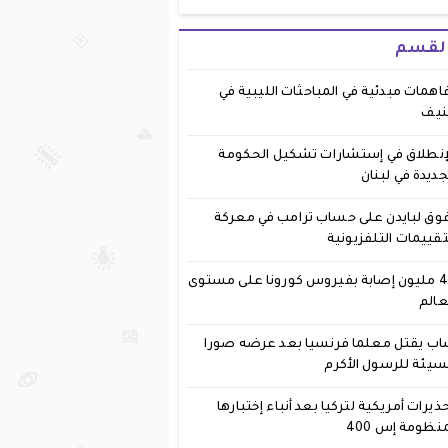
القسم
اهمات مبدئية في المباحثات الليبية في
نيف
إنطلاق في إستشارات تشكيل الحكومة
جديدة في لبنان
وق لبايدن على حساب ترامب في معركة
تقييمات التلفزيونية
40 مليون إصابة بفيروس كورونا على مستوى
عالم
ب يقتل معلما فرنسيا بعد عرضه صورا
يئة للرسول الأكرم
ذيرات أمريكية لتركيا بعد أنباء إختبارها
نظومة إس 400