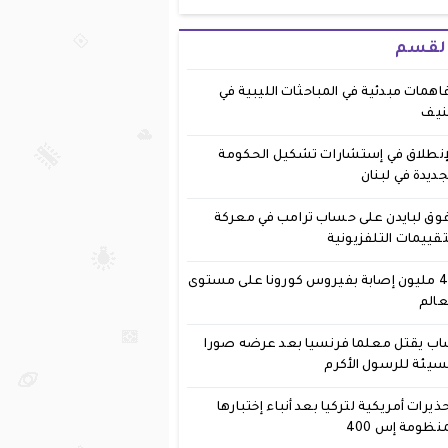
القسم
اهمات مبدئية في المباحثات الليبية في
نيف
إنطلاق في إستشارات تشكيل الحكومة
جديدة في لبنان
وق لبايدن على حساب ترامب في معركة
تقييمات التلفزيونية
40 مليون إصابة بفيروس كورونا على مستوى
عالم
ب يقتل معلما فرنسيا بعد عرضه صورا
يئة للرسول الأكرم
ذيرات أمريكية لتركيا بعد أنباء إختبارها
نظومة إس 400