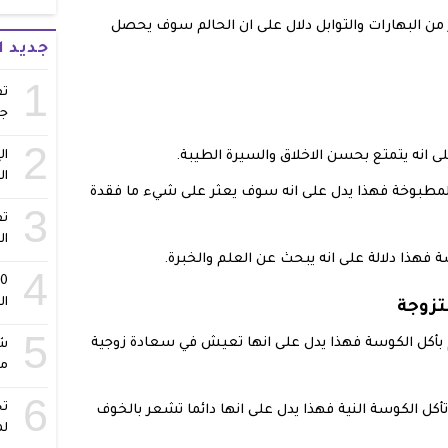
ر من البهارات والتوابل دلال على ان الحالم سوف يحصل
جديد 
1
تف
ج
2
ال
ى انه يتمتع بحسن الاخلاق والسيرة الطيبة.
ال
ة المطبوخة فهذا يدل على انه سوف يعثر على شيء ما فقدة
3
تف
ال
ة فهذا دلالة على انه يبحث عن العلم والخبرة.
4
ال
تزوجة
5
م بأكل الكوسة فهذا يدل على انها تعيش في سعادة زوجية
شا
مس
6
تح
تأكل الكوسة النية فهذا يدل على انها دائما تشعر بالخوف
لم