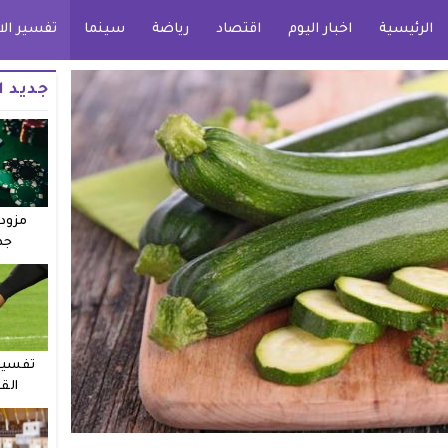
الرئيسية
اخبار اليوم
اقتصاد
رياضة
سينما
تفسير الا
جديد ا
مزودو
جد
تفسير 
الق