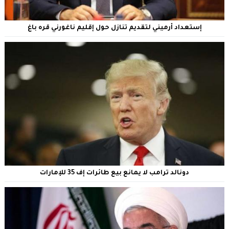
إستعداد أرميني لتقديم تنازل حول إقليم ناغورني قره باغ
دونالد ترامب لا يمانع بيع طائرات إف 35 للإمارات