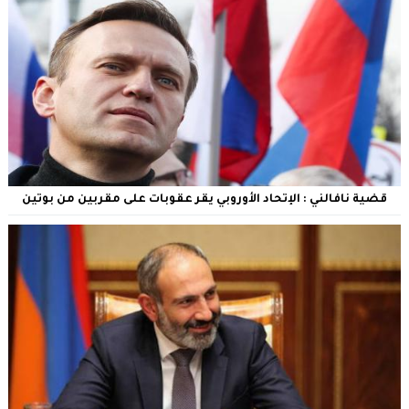
قضية نافالني : الإتحاد الأوروبي يقر عقوبات على مقربين من بوتين