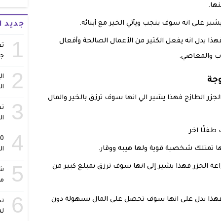
ها.
يشير على انه سوف ينجب ويأتي الخير مع أبنائه.
جديد 
1
فهذا يدل انه يفعل الكثير من الأعمال الصالحة وأفعال
تف
ج
وب والمعاصي.
2
ال
وجة
ال
لجزر الطازج فهذا يشير الي انها سوف ترزق بالخير والمال
3
تف
ال
طفلًا اخر.
4
نها تمتلك شخصية قوية ولها هيبه ووقار.
ال
5
راعة الجزر فهذا يشير إلى انها سوف ترزق بمبلغ كبير من
شا
مس
6
 فهذا يدل على انها سوف تحصل على المال بسهولة دون
تح
لم