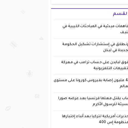
القسم
اهمات مبدئية في المباحثات الليبية في
نيف
إنطلاق في إستشارات تشكيل الحكومة
جديدة في لبنان
وق لبايدن على حساب ترامب في معركة
تقييمات التلفزيونية
40 مليون إصابة بفيروس كورونا على مستوى
عالم
ب يقتل معلما فرنسيا بعد عرضه صورا
يئة للرسول الأكرم
ذيرات أمريكية لتركيا بعد أنباء إختبارها
نظومة إس 400