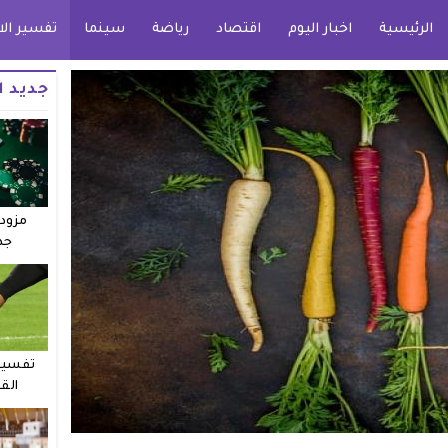
الرئيسية
اخبار اليوم
اقتصاد
رياضة
سينما
تفسير الا
جديد ا
مزودو
جد
تفسير 
الق