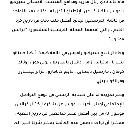
قام قائد نادي ريال مدريد ومدافع المنتخب الأسباني سيرخيو
راموس بالكشف عن الإنطباع الأول له ، وذلك بعد التواجد
في قائمة المرشحين لجائزة أفضل قلب دفاع في تاريخ كرة
القدم ، والتي تقدمها المجلة الفرنسية المشهورة “فرانس
فوتبول”.
وجاء ترشيح سيرخيو راموس في قائمة ضمت أيضا جايتانو
شيريا ، ماتياس زامر ، دانيال باساريلا ، بوبي مور ، رونالد
كومان ، مارسيل ديسايي ، فابيو كانافارو ، فرانز بيكنباور
وفرانكو باريزي.
وعبر تغريده له على حسابه الرسمي في موقع التواصل
الإجتماعي تويتر ، أعرب راموس عن شكره لإختيار فرانس
فوتبول له من بين أفضل عشر مدافعين في تاريخ اللعبة ،
معتبرا أن تواجده ضمن هذه القائمة يعتبر شرفا كبيرا له.