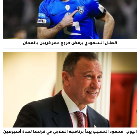
الهلال السعودي يرفض خروج عمر خربين بالمجان
اليوم.. محمود الخطيب يبدأ برنامجه العلاجي في فرنسا لمدة أسبوعين