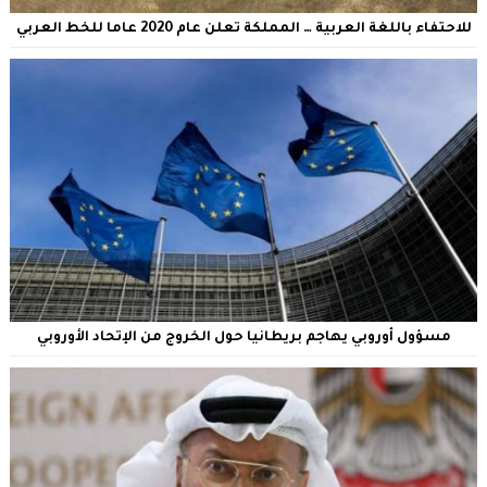
للاحتفاء باللغة العربية … المملكة تعلن عام 2020 عاما للخط العربي
مسؤول أوروبي يهاجم بريطانيا حول الخروج من الإتحاد الأوروبي