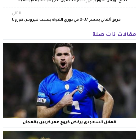
نجاح لويس سواريز في إختبار الحصول على الجنسية الإيطالية
التالي
فريق ألماني يخسر 37-0 في دوري الهواة بسبب فيروس كورونا
مقالات ذات صلة
الهلال السعودي يرفض خروج عمر خربين بالمجان