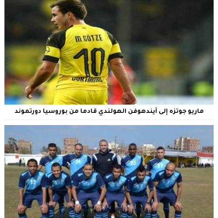
ماريو جوتزه إلى آيندهوفن الهولندي قادما من بوروسيا دورتموند