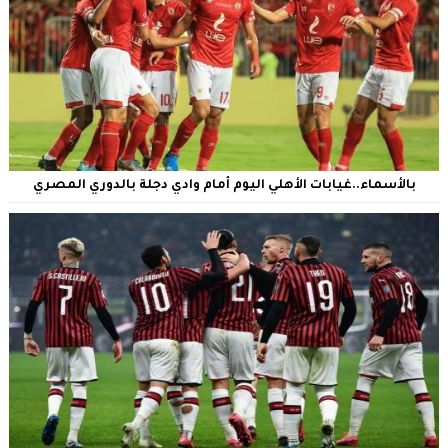
بالأسماء..غيابات الأهلي اليوم أمام وادي دجلة بالدوري المصري