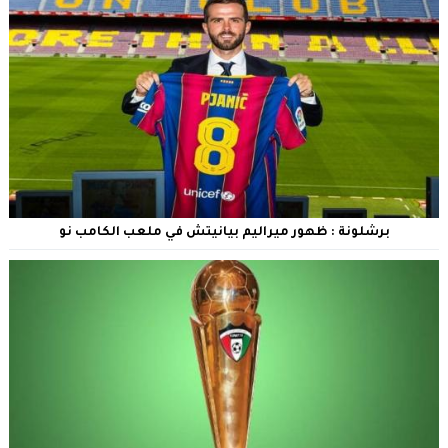
برشلونة : ظهور ميراليم بيانيتش في ملعب الكامب نو