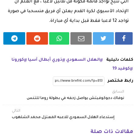
التي تتيح تواجد قائمة مكونة من ثلاثين لاعبا ، مع العلم أن
الإتحاد الآسيوي لكرة القدم يعلن أي فريق منسحبا في صورة
تواجد 12 لاعبا فقط قبل بداية أي مباراة.
كلمات دليلية
الهلال السعودي
ذوري أبطال آسيا
كورونا
كوفيد 19
رابط مختصر
السابق
نوفاك دجوكوفيتش يواصل زحفه في بطولة روما للتنس
التالي
إستدعاء الهلال السعودي للاعبه المعتزل محمد الشلهوب
مقالات ذات صلة