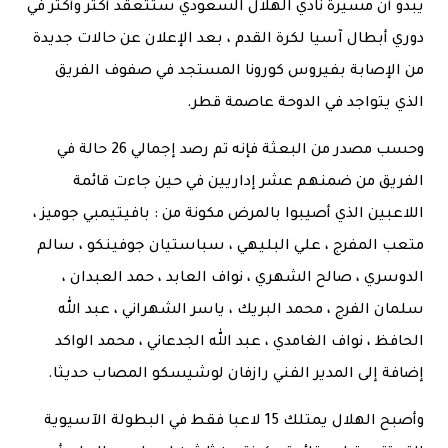
يبدو أن مسيرة نادي الهلال السعودي ستتعقد أكثر وأكثر في
دوري أبطال آسيا لكرة القدم ، بعد الإعلان عن حالات جديدة
من الإصابة بفيروس كورونا المستجد في صفوف الفريق
الذي يتواجد في الدوحة عاصمة قطر.
وحسب مصدر من البعثة فإنه تم رصد إجمالي 26 حالة في
الفريق من ضمنهم عشر إداريين في حين جاءت قائمة
اللاعبين الذي أصيبوا بالمرض مكونة من : بافيتيمبي جوميز ،
متعب المفرج ، علي البليهي ، سباستيان جوفينكو ، سالم
الدوسري ، صالح الشهري ، نواف العابد ، حمد العبدان ،
سلمان الفرج ، محمد البريك ، ياسر الشهراني ، عبد الله
الحافظ ، نواف الغامدي ، عبد الله الجدعاني ، محمد الواكد
إضافة إلى المدير الفني رازفان لوشيسكو المصاب حديثا.
وأصبح الهلال يمتلك 15 لاعبا فقط في البطولة الآسيوية