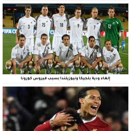
إلغاء ودية بلجيكا ونيوزيلندا بسبب فيروس كورونا