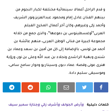
و قدم الراحل أعمالا سينمائية مختلفة لكبار النجوم من
بينهم الفنان عادل إمام ومحمود عبدالعزيز ونور الشريف
وأحمد زكى وغيرهم، وكان آخر أعمال المخرج الفيلم
العربى”أوغسطينوس بن دموعها”، والذى جمع من خلاله
مجموعة كبيرة من فنانى الوطن العربى، منهم عائشة بن
أحمد من تونس، بالإضافة إلى كل من أمين بن سعد وعماد بن
شندى وبهية الراشدى ونجلاء بن عبد الله وعلى بن نور، ورؤية
هنرى عونى وقصة: عماد دبور، وسيناريو وحوار سامح سامى،
وموسيقى سليم دادة.
كلمات دليلية
أرض الجولف
أشرف زكي
جنازة سمير سيف