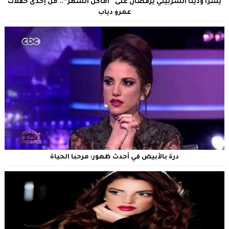
يسرا ودينا الشربيني يرقصان على “أماكن السهر”.. من إحدى حفلات
عمرو دياب
درة بالأبيض في أحدث ظهور: مرحبا الحياة