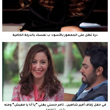
درة تطل على الجمهور بالأسود: ب نفسك بالدرجة الكافية
في حفل زفاف أمير شاهين.. تامر حسني يغني “يا أنا يا مفيش” ومنه