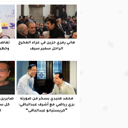
هاني رمزي حزين في عزاء المخرج
تفاصي
الراحل سمير سيف
وخطيب
محمد هنيدي يسخر من صورته
صابرين ت
بزي رياضي مع أشرف عبدالباقي:
كل سن
“كريستيانو عبدالباقى”
ا