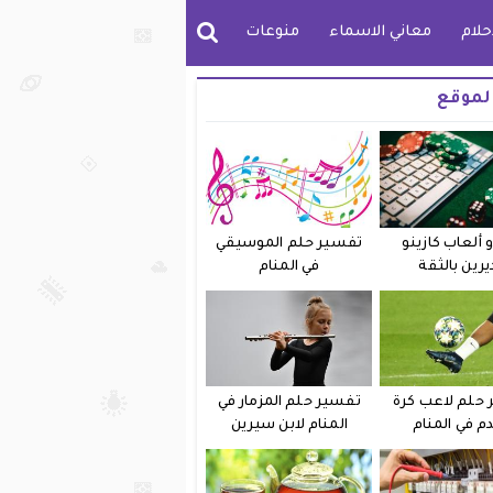
حلام
معاني الاسماء
منوعات
لموقع
 ألعاب كازينو
تفسير حلم الموسيقي
يرين بالثقة
في المنام
حلم لاعب كرة
تفسير حلم المزمار في
دم في المنام
المنام لابن سيرين