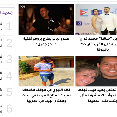
جديد 
1
تف
ج
2
ل “خناقة” محمد فراج
عمرو دياب يطرح برومو أغنية
ال
ته على الـ”ريد كاربت”
“الجو جميل”
ال
بالجونة
3
تف
ال
4
ال
5
شا
حتفل بعيد ميلاد نجلها:
خالد النبوي في موقف مضحك:
مس
ه وأيامك مشرقة مثل
نسيت مفتاح العربية في البيت
بتسامتك الجميلة
ومفتاح البيت في العربية
6
تح
لم