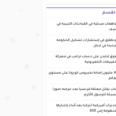
القسم
اهمات مبدئية في المباحثات الليبية في
نيف
إنطلاق في إستشارات تشكيل الحكومة
جديدة في لبنان
وق لبايدن على حساب ترامب في معركة
تقييمات التلفزيونية
40 مليون إصابة بفيروس كورونا على مستوى
عالم
ب يقتل معلما فرنسيا بعد عرضه صورا
يئة للرسول الأكرم
ذيرات أمريكية لتركيا بعد أنباء إختبارها
نظومة إس 400