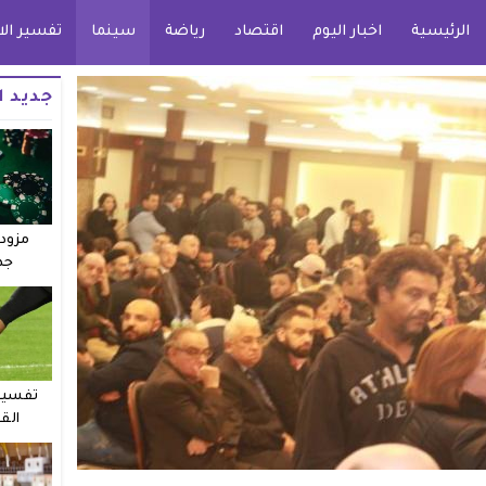
الرئيسية
اخبار اليوم
اقتصاد
رياضة
سينما
تفسير الا
جديد ا
مزودو
جد
تفسير 
الق