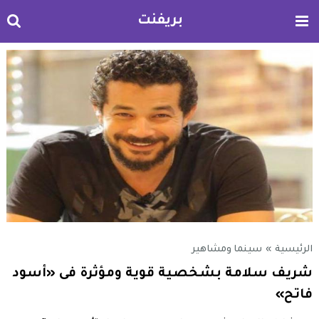
بريفنت
الرئيسية
»
سينما ومشاهير
شريف سلامة بشخصية قوية ومؤثرة فى «أسود
فاتح»