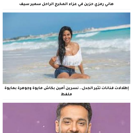
هاني رمزي حزين في عزاء المخرج الراحل سمير سيف
إطلالات فنانات تثير الجدل.. نسرين أمين بكاش مايوة وجوهرة بمايوة
ملفط