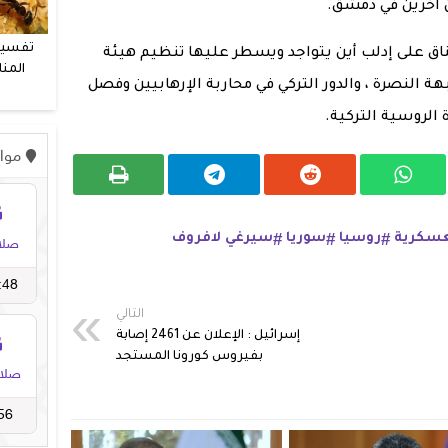
 آخرين في دمشق.
تفسير
ق على إدلب أين يتواجد ويسطر عليها تنظيم هيئة
المنا
 النصرة ، والدور التركي في محاربة الإرهابيين وفصل
و
الروسية التركية.
عسكرية
روسيا
سوريا
سيرغي لافروف
التالي
إسرائيل : الإعلان عن 2461 إصابة
بفيروس كورونا المستجد