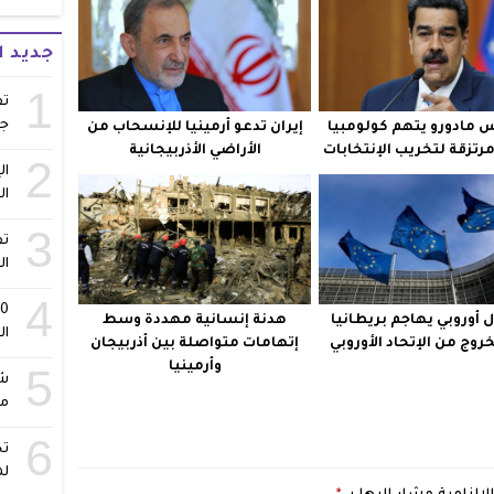
جديد 
1
تف
ج
 مادورو يتهم كولومبيا
إيران تدعو أرمينيا للإنسحاب من
رتزقة لتخريب الإنتخابات
الأراضي الأذربيجانية
2
ال
ال
3
تف
ال
4
أوروبي يهاجم بريطانيا
هدنة إنسانية مهددة وسط
ال
روج من الإتحاد الأوروبي
إتهامات متواصلة بين أذربيجان
وأرمينيا
5
شا
مس
6
تح
لم