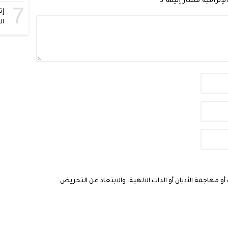
لإلزامية مشار إليها بـ
*
7
إت
ال
مهاجمة الأديان أو الذات الالهية. والابتعاد عن التحريض