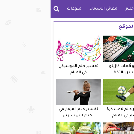
حلام
معاني الاسماء
منوعات
لموقع
 ألعاب كازينو
تفسير حلم الموسيقي
يرين بالثقة
في المنام
حلم لاعب كرة
تفسير حلم المزمار في
دم في المنام
المنام لابن سيرين