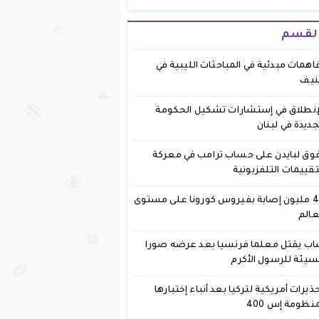
القسم
اهمات مبدئية في المباحثات الليبية في
نيف
إنطلاق في إستشارات تشكيل الحكومة
جديدة في لبنان
وق لبايدن على حساب ترامب في معركة
تقييمات التلفزيونية
40 مليون إصابة بفيروس كورونا على مستوى
عالم
ب يقتل معلما فرنسيا بعد عرضه صورا
يئة للرسول الأكرم
ذيرات أمريكية لتركيا بعد أنباء إختبارها
نظومة إس 400