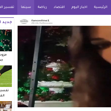
الرئيسية
اخبار اليوم
اقتصاد
رياضة
سينما
تفسير الا
جديد ا
مزودو
جد
تفسير 
الق