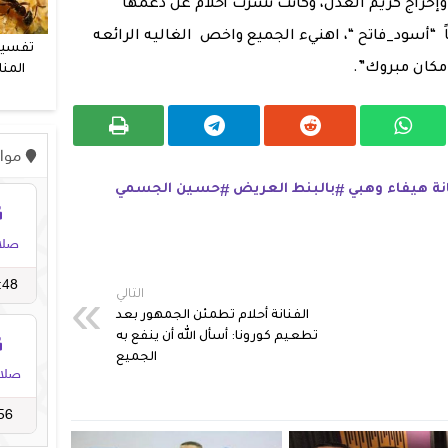
خراج كريم العدل، وكانت نشرت أحلام عن دعمها
 “أسود_فاتح “، اهنيء الجميع واخص الغاليه الرائعه
تفسير
 مكان مبروك”.
المنا
و
نة هيفاء وهبي
بالبنط العريض
حسين الجسمي
التالي
الفنانة أحلام تطمئن الجمهور بعد
تطعيم كورونا: أسأل الله أن ينفع به
الجميع