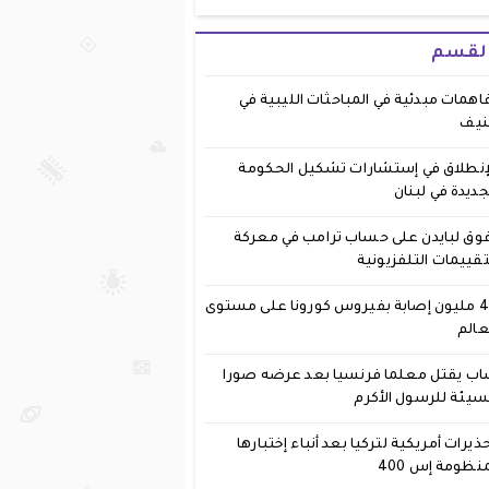
القسم
اهمات مبدئية في المباحثات الليبية في
نيف
إنطلاق في إستشارات تشكيل الحكومة
جديدة في لبنان
وق لبايدن على حساب ترامب في معركة
تقييمات التلفزيونية
40 مليون إصابة بفيروس كورونا على مستوى
عالم
ب يقتل معلما فرنسيا بعد عرضه صورا
يئة للرسول الأكرم
ذيرات أمريكية لتركيا بعد أنباء إختبارها
نظومة إس 400