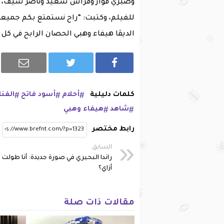
وصبري فواز وفراس سعيد وناصر سيف، وإ
للفيلم، وكتبت: “راح نستمتع بكم جميعاً
الديڤا هيفاء وهبي الحصان الرابح في كل
كلمات دليلية
أحلام
أسود فاتح
الفنا
شاهد
هيفاء وهبي
رابط مختصر
السابق
راندا البحيري في صورة جديدة: أنا طولت
أزاي؟
مقالات ذات صلة