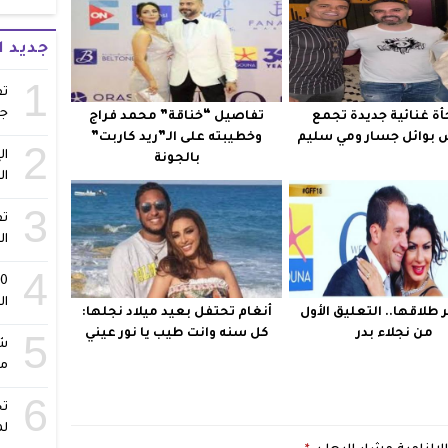
جديد 
1
تف
ج
ة غنائية جديدة تجمع
تفاصيل “خناقة” محمد فراج
بوائل جسار ومي سليم
وخطيبته على الـ”ريد كاربت”
2
ال
بالجونة
ال
3
تف
ال
4
ال
 طلاقها.. التعليق الأول
أنغام تحتفل بعيد ميلاد نجلها:
5
من نجلاء بدر
كل سنه وانت طيب يا نور عيني
شا
مس
6
تح
لم