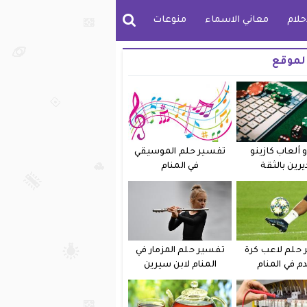
حلام
معاني الاسماء
منوعات
لموقع
 ألعاب كازينو
تفسير حلم الموسيقي
يرين بالثقة
في المنام
حلم لاعب كرة
تفسير حلم المزمار في
دم في المنام
المنام لابن سيرين