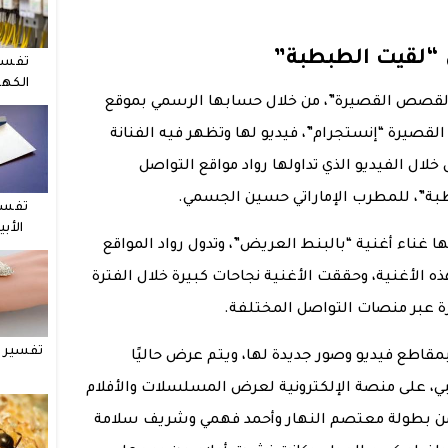
 “لقيت الطبطبة”
تفسي
الكهر
“القصص القصيرة”، من خلال حسابها الرسمي بموقع
لقصيرة “إنستجرام”، فيديو لها وتظهر فيه الفنانة
لال الفيديو الذي تداولها رواد مواقع التواصل
طبة”، للمطرب الإماراتي حسين الجسمي.
تفسي
الأب
ا غناء أغنية “بالبنط العريض”، وتدول رواد المواقع
ه الأغنية، وحققت الأغنية نجاحات كبيرة خلال الفترة
 عبر منصات التواصل المختلفة.
تفسير ح
مقاطع فيديو وصور جديدة لها، ويتم عرض حاليًا
ي، على منصة الإلكترونية لعرض المسلسلات والأفلام
من بطولة معتصم النهار وأحمد فهمي وشريف سلامة