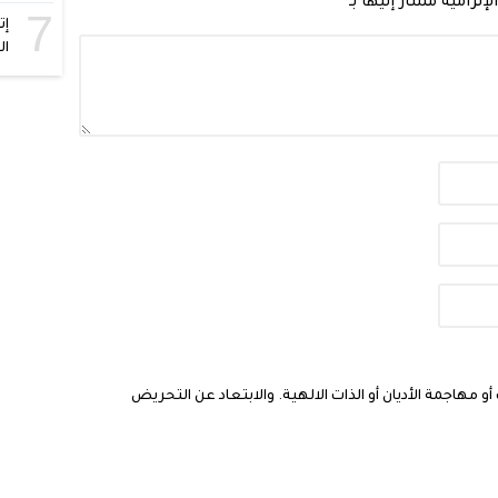
لإلزامية مشار إليها بـ
*
7
إت
ال
مهاجمة الأديان أو الذات الالهية. والابتعاد عن التحريض