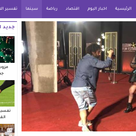
الرئيسية
اخبار اليوم
اقتصاد
رياضة
سينما
تفسير الا
جديد ا
مزودو
جد
تفسير 
الق