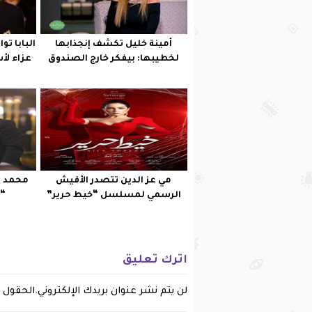
أمينة خليل تكشف إنجذابها
البابا ت
لخطيبها: بيفكر خارج الصندوق
عزاء لأ
مي عز الدين تتصدر الأفيش
محمد س
الرسمي لمسلسل “خيط حرير”
“ح
اترك تعليق
لن يتم نشر عنوان بريدك الإلكتروني.
الحقول ا