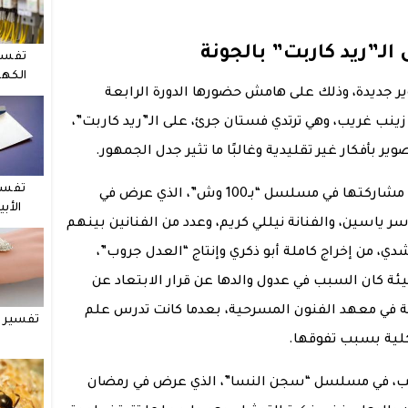
لـ”ريد كاربت” بالجونة
تفسي
الكهر
 جديدة، وذلك على هامش حضورها الدورة الرابعة
نب غريب، وهي ترتدي فستان جرئ، على الـ”ريد كاربت”،
ر بأفكار غير تقليدية وغالبًا ما تثير جدل الجمهور.
تفسي
ذكر أن آخر أعمال الفنانة زينب غريب، كان مشاركتها في مسلسل “بـ100 وش”، الذي عرض في
الأب
ر ياسين، والفنانة نيللي كريم، وعدد من الفنانين بينهم
، من إخراج كاملة أبو ذكري وإنتاج “العدل جروب”،
ة كان السبب في عدول والدها عن قرار الابتعاد عن
سة في معهد الفنون المسرحية، بعدما كانت تدرس علم
تفسير ح
لية بسبب تفوقها.
 غريب، في مسلسل “سجن النسا”، الذي عرض في رمضان