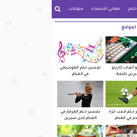
حلام
معاني الاسماء
منوعات
لموقع
 ألعاب كازينو
تفسير حلم الموسيقي
يرين بالثقة
في المنام
حلم لاعب كرة
تفسير حلم المزمار في
دم في المنام
المنام لابن سيرين