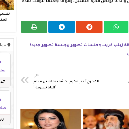
ان والدها يرفض فكرة التمثيل، وهو ما جعلها تتوقف لمدة
تفسير
المنا
و
انة زينب غريب
جلسات تصوير
جلسة تصوير جديدة
التالي
المخرج ألبير مكرم يكشف تفاصيل فيلم
"البابا شنودة "