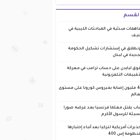
القسم
اهمات مبدئية في المباحثات الليبية في
نيف
إنطلاق في إستشارات تشكيل الحكومة
جديدة في لبنان
وق لبايدن على حساب ترامب في معركة
تقييمات التلفزيونية
40 مليون إصابة بفيروس كورونا على مستوى
عالم
ب يقتل معلما فرنسيا بعد عرضه صورا
يئة للرسول الأكرم
ذيرات أمريكية لتركيا بعد أنباء إختبارها
نظومة إس 400