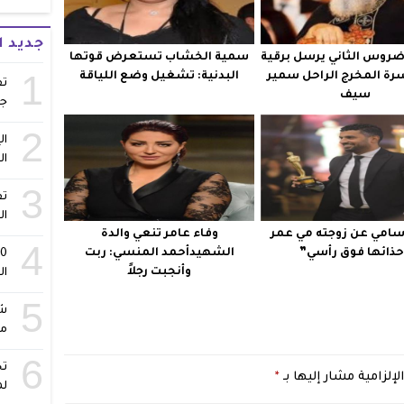
جديد 
واضروس الثاني يرسل برقية
سمية الخشاب تستعرض قوتها
1
سرة المخرج الراحل سمير
البدنية: تشغيل وضع اللياقة
تف
سيف
ج
2
ال
ال
3
تف
ال
امي عن زوجته مي عمر
وفاء عامر تنعي والدة
4
ذائها فوق رأسي”
الشهيدأحمد المنسي: ربت
وأنجبت رجلاً
ال
5
شا
مس
6
تح
لإلزامية مشار إليها بـ
*
لم