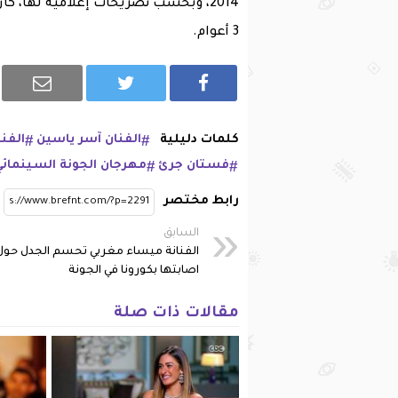
2014، وبحسب تصريحات إعلامية لها، ك
3 أعوام.
كلمات دليلية
الفنان آسر ياسين
الفن
فستان جرئ
مهرجان الجونة السينمائي
رابط مختصر
السابق
الفنانة ميساء مغربي تحسم الجدل حول
اصابتها بكورونا في الجونة
مقالات ذات صلة