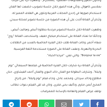
وتداول الصور والفيديوهات القصيرة “إنستجرام”، وظهرت درة على مركب
بملابس كاچوال، وتأتي هذه الصور خلال جلسة تصويرب خضعت لها الفنان
لاستخدام صورها في إحدى المجلات العربية وتكون هي الغلاف المميز له،
ويُذكر أن الفنانة أكدت على أن هذه الصورة من جلسة تصوير لمجلة سيدتي.
وظهرت الفنانة خلال جلسة التصوير مرتدية بنطلونا أبيض وچاكيت أبيض،
وجائمًا ما تعتاد الفنانة على استخدام ميكياج خفيف، واستخدمت الفنانة “روج”
شفاه أحمر، وكانت الفنانة طلت خلال الفترة الماضية بالعديد من الطلالات
البحرية والنهرية، وعقبت الفنانة على الصورة مستخدمة اللغة الفرنسية:
“
Bonjour la vie”،
والتي تعني: “مرحبا الحياة”.
ويُذكر أن الفنانة درة شاركت خلال الفترة الماضية في فيلمها السينمائي “يوم
وليلة”، وشاركت البطولة مع الفنان خالد النبوي والفنان أحمد الفيشاوي، حنان
مطاوع وخالد سرحان، ومحمد عادل، وجاء فيلم “يوم وليلة”، من إخراج
المخرج أيمن مكرم، وتأليف يحيى فكرى، وكان قد لقى الفيلم دعوات تطالب
بوقف عرض الفيلم واتهامه بالإساءة للممرضات.