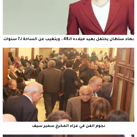
بهاء سلطان يحتفل بعيد ميلاده الـ48.. ويتغيب عن الساحة لـ7 سنوات
نجوم الفن في عزاء المخرج سمير سيف