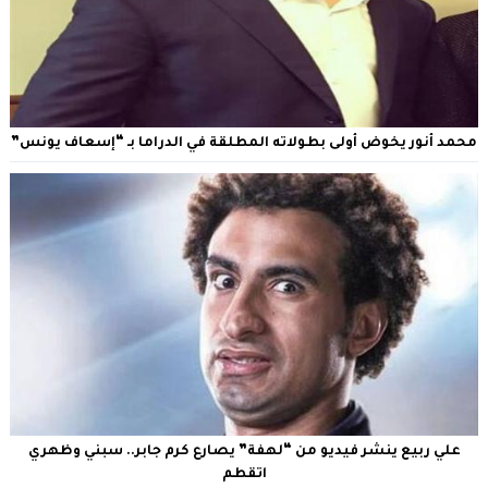
محمد أنور يخوض أولى بطولاته المطلقة في الدراما بـ “إسعاف يونس”
علي ربيع ينشر فيديو من “لهفة” يصارع كرم جابر.. سبني وظهري
اتقطم