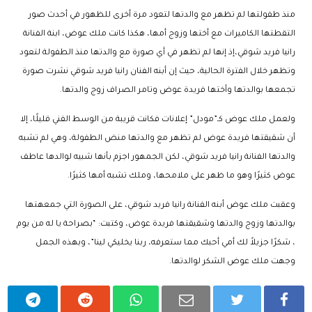
منذ طفولتها لم تظهر مع والدتها لتعود مرة أخرى للظهور في أحدث صور
التقطتها الكاميرات مع أختها وزوج أمها، هكذا كانت ملك عوض، ابنة الفنانة
رانيا فريد شوقي،إذ إنها لم تظهر في أي صورة مع والدتها منذ الطفولة لتعود
وتظهر خلال الفترة الحالية، حيث إن أبنه الفنان رانيا فريد شوقي نشرت صورة
تجمعها بوالدتها وأختها فريدة عوض وتامر الصراف زوج والدتها.
ولعمل ملك عوض كـ”مودل” إعلانات فكانت قريبة من الوسط الفني قليلًا، إلا
أن شقيقتها فريدة عوض لم تظهر مع والدتها منض الطفولة، وهي لم تشبه
والدتها الفنانة رانيا فريد شوقي، لكن الجمهور اجزم بأنها شبيه لوالدها عاطف
عوض كثيرًا وهو ما ظهر على ملامحها، وملك تشبه أمها كثيرًا.
وعقبت ملك عوض أبنه الفنانة رانيا فريد شوقي، على الصورة التي جمعهتها
بوالدتها وزوج والدتها وشقيقتها فريدة عوض، وكتبت: “بصراحة يا له من يوم
، شكرًا جزيلاً لك أمي أحبك مما ستعرفه، ربنا يخليكي لينا”، وبهذه الجمل
وجهت ملك عوض الشكر لوالدتها.