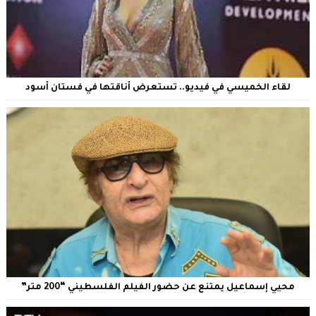
لقاء الخميسي في فيديو.. تستعرض أناقتها في فستان أسود
محيي إسماعيل يمتنع عن حضور الفيلم الفلسطيني “200 متر”