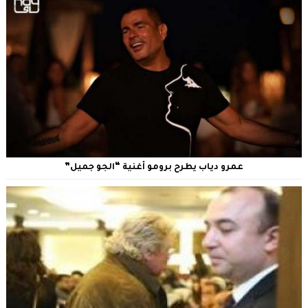
عمرو دياب يطرح برومو أغنية “الجو جميل”