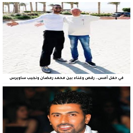
في حفل أمس.. رقص وغناء بين محمد رمضان ونجيب ساويرس