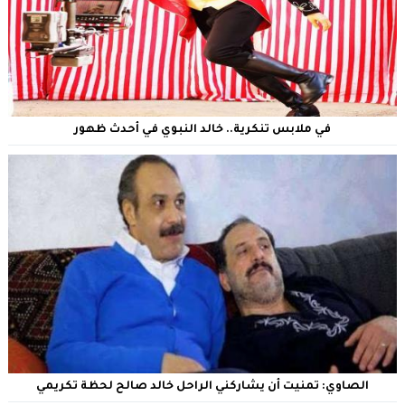
في ملابس تنكرية.. خالد النبوي في أحدث ظهور
الصاوي: تمنيت أن يشاركني الراحل خالد صالح لحظة تكريمي