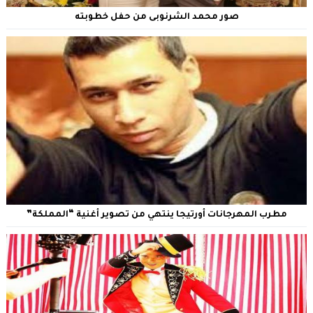
صور محمد الشرنوبى من حفل خطوبته
مطرب المهرجانات أورتيجا ينتهي من تصوير أغنية “المملكة”