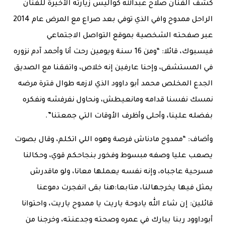
كشف الفنان صلاح عبدالله كواليس زيارته الأخيرة للفنان
الراحل ممدوح وافي الذي توفي بعد صراع مع المرض عام 2014
عبر صفحته الشخصية بموقع التواصل الاجتماعي
فيسبوك، قائلا: “ومن 16 سنة ويومين رحت أنا وأحمد آدم نزوره
في المستشفى، وإحنا عارفين إنه خلاص، واتفقنا مع الصديق
الجدع المخلص محمد أبو داوود الذي لازمه طوال فترة مرضه
نمسك نفسنا قدامه ومانعيطش، ونحاول نفرفشه ونفكره
بفضله علينا، وأحلى وأظرف الأوقات التي جمعتنا”.
وأضاف: “ممدوح مادناش فرصة وهوه اللي اتكلم، وقال بصوت
يصعب عليا وصفه مبسوط وفخور بنجاحكم قوي، وحكالنا
مسرحية عاجباه، وإنه نفسه يعملها معانا، ولو ماقدرش
يمثل فيها يخرجهالنا، متابعا:هنا بقى انفجرت دموعنا
قائلين: إن شاء الله يادوحة ياريت يا ممدوح ياريت، واحتوانا
أبوداوود ربنا يبارك في عمره وصحته وجدعنته، وخرجنا من