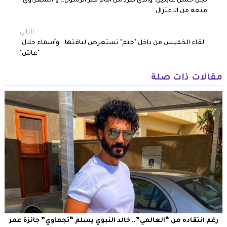
نجل حسن عابدين: والدي طرد من أمام قبر الرسول.. و"الشعراوي"
منعه من الاعتزال
التالي
لقاء الخميس من داخل "جيم" تستعرض لياقتها.. وأسماء جلال:
"عاش"
مقالات ذات صلة
رغم انتقاده من “العالمي”.. خالد النبوي يسلم “تجماوي” جائزة عمر