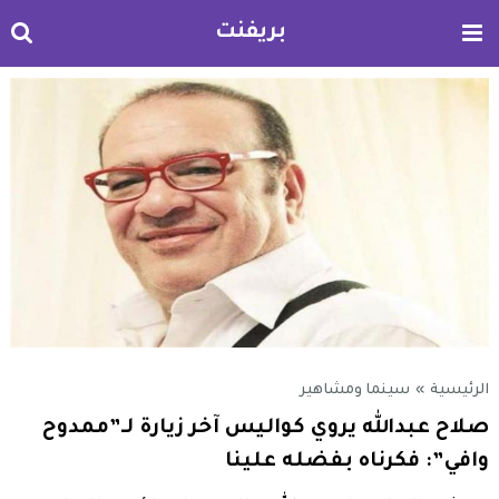
بريفنت
الرئيسية
»
سينما ومشاهير
صلاح عبدالله يروي كواليس آخر زيارة لـ”ممدوح
وافي”: فكرناه بفضله علينا