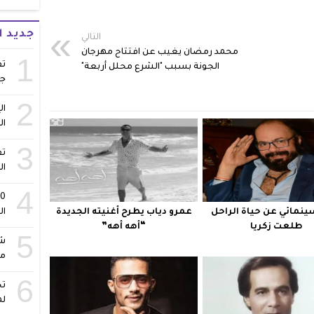
جديد 
التالي
محمد رمضان يغيب عن افتتاح مهرجان
1
تف
الجونة بسبب "الشرع محلل أربعة"
ج
2
ال
ال
3
تف
ال
4
ينمائي عن حياة الراحل
عمرو دياب يطرح أغنيته الجديدة
ال
طلعت زكريا
“أهه أهه”
5
شا
مس
6
تح
لم