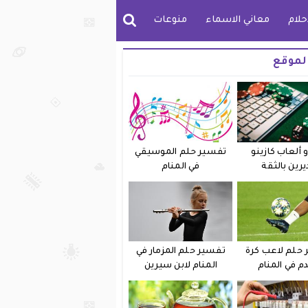
حلام
معاني الاسماء
منوعات
لموقع
 ألعاب كازينو
تفسير حلم الموسيقي
يرين بالثقة
في المنام
حلم لاعب كرة
تفسير حلم المزمار في
دم في المنام
المنام لابن سيرين