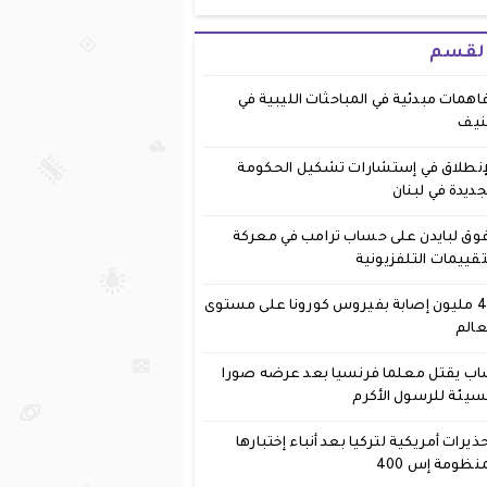
القسم
اهمات مبدئية في المباحثات الليبية في
نيف
إنطلاق في إستشارات تشكيل الحكومة
جديدة في لبنان
وق لبايدن على حساب ترامب في معركة
تقييمات التلفزيونية
40 مليون إصابة بفيروس كورونا على مستوى
عالم
ب يقتل معلما فرنسيا بعد عرضه صورا
يئة للرسول الأكرم
ذيرات أمريكية لتركيا بعد أنباء إختبارها
نظومة إس 400