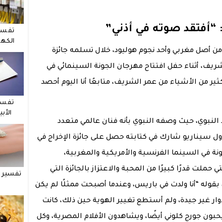
“أفتقد صوته في أذني”
تفسي
الكهر
 أصل مغربي وأحد نجوم هوليود، خلال تسلمه جائزة
ريف، أثناء حفل افتتاح مهرجان الجونة السينمائي في
ثير من الأشياء من عمر الشريف، متابعًا أنا اليوم أحصد
تفسي
الأب
 النبوي، حيث وصفه النبوي بأنه فنان عالمي متعدد
ول سيناريو شارك في كتابته حصل على جائزة الإخراج في
نة في السينما الفرنسية والأمريكية والمغربية،
حملت قدرًا كبيرًا من المحبة والاعتزاز بالجائزة التي
تفسير ح
قوله “أنا ولدت في باريس، وعندما أصبحت ممثلًا لم يكن
ار غير جيدة، ولم أستطع تغيير الهوية حين ذلك، كانت
بون جورج كلوني أيضًا، ويشاهدون الأفلام المصرية، وكل