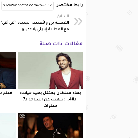
رابط مختصر
السابق
الهضبة يروج لأغنيته الجديدة "أهي أهي"
مع المطربة إيريني بابادوبلو
مقالات ذات صلة
بهاء سلطان يحتفل بعيد ميلاده
فيلم س
الـ48.. ويتغيب عن الساحة لـ7
سنوات