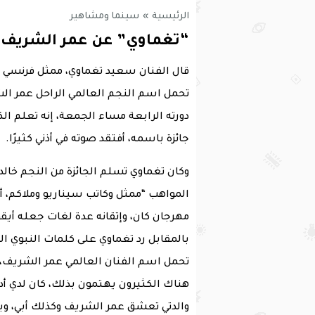
الرئيسية
»
سينما ومشاهير
“تغماوي” عن عمر الشريف: 
قال الفنان سعيد تغماوي، ممثل فرنسي من
تحمل اسم النجم العالمي الراحل عمر الش
دورته الرابعة مساء الجمعة، إنه تعلم الك
جائزة باسمه، أفتقد صوته في أذني كثيرًا.
وكان تغماوي تسلم الجائزة من النجم خالد
المواهب “ممثل وكاتب سيناريو وملاكم، أ
مهرجان كان، وإتقانه عدة لغات جعله أيقو
بالمقابل رد تغماوي على كلمات النبوي التي 
تحمل اسم الفنان العالمي عمر الشريف، ب
هناك الكثيرون يهتمون بذلك، كان لدي أدو
والدتي تعشق عمر الشريف وكذلك أبي، ويح