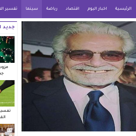
الرئيسية
اخبار اليوم
اقتصاد
رياضة
سينما
تفسير الا
جديد ا
مزودو
جد
تفسير 
الق