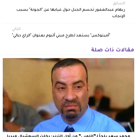
السابق
ريهام عبدالغفور تحسم الجدل حول غيابها عن "الجونة" بسبب
الإنجاب
التالي
"أمينوكس" يستعد لطرح ميني ألبوم بعنوان "الراي ديالي"
مقالات ذات صلة
محمد سعد يلجأ لـ”اللمبي” من أجل الترند: دخلت السوشيال ميديا