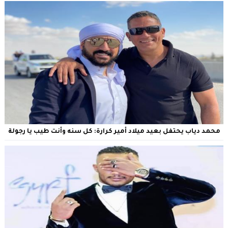
محمد دياب يحتفل بعيد ميلاد أمير كرارة: كل سنه وأنت طيب يا رجولة