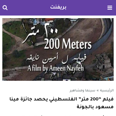
بريفنت
الرئيسية
»
سينما ومشاهير
فيلم “200 متر” الفلسطيني يحصد جائزة مينا
مسعود بالجونة