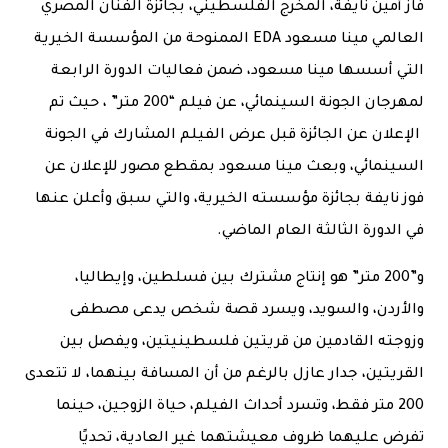
فاز أمين نايفة، المخرج الفلسطيني، بجائزة الفنان المصري
العالمي مينا مسعود EDA الممنوحة من المؤسسة الخيرية
التي أسسها مينا مسعود، ضمن فعاليات الدورة الرابعة
لمهرجان الجونة السينمائي، عن فيلم “200 متر” ، حيث تم
الإعلان عن الجائزة قبل عرض الفيلم المشارك في الجونة
السينمائي، وبعث مينا مسعود بمقطع مصور للإعلان عن
فوز نايفة بجائزة مؤسسته الخيرية، والتي سبق وأعلن عنها
في الدورة الثالثة العام الماضي.
و”200 متر” هو إنتاج مشترك بين فسلطين، وإيطاليا،
والأردن، والسويد، ويسرد قصة شخص يدعى مصطفى
وزوجته القادمين من قريتين فلسطينيتين، ويفصل بين
القريتين، جدار عازل بالرغم من أن المسافة بينهما، لا تتعدى
200 متر فقط، وتسرد أحداث الفيلم، حياة الزوجين، حينما
تفرض عليهما ظروف معيشتهما غير العادية، تحديًا