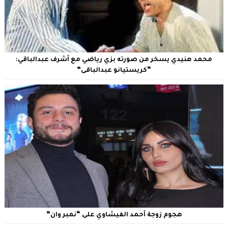
محمد هنيدي يسخر من صورته بزي رياضي مع أشرف عبدالباقي:
“كريستيانو عبدالباقى”
هجوم زوجة أحمد الفيشاوي على “نمبر وان”