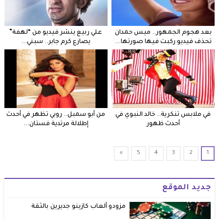
بعد هجوم الجمهور.. ميس حمدان
علي ربيع ينشر فيديو من “لهفة”
تحذف فيديو ركبت فيها صورتها...
يصارع كرم جابر.. سبني...
في ملابس تنكرية.. خالد النبوي في
من أبو سمبل.. روبي تظهر في أحدث
أحدث ظهور
إطلالة مرتدية فستان...
»
5
4
3
2
1
جديد الموقع
مزودو ألعاب كازينو جديرين بالثقة